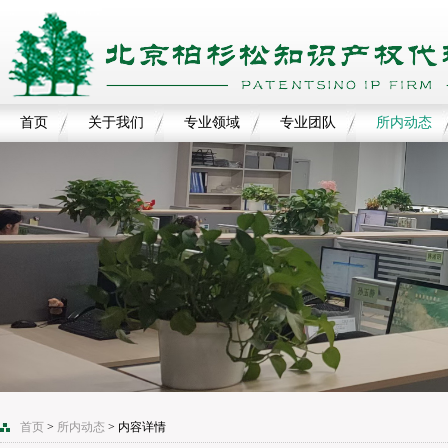
首页
关于我们
专业领域
专业团队
所内动态
首页
>
所内动态
> 内容详情