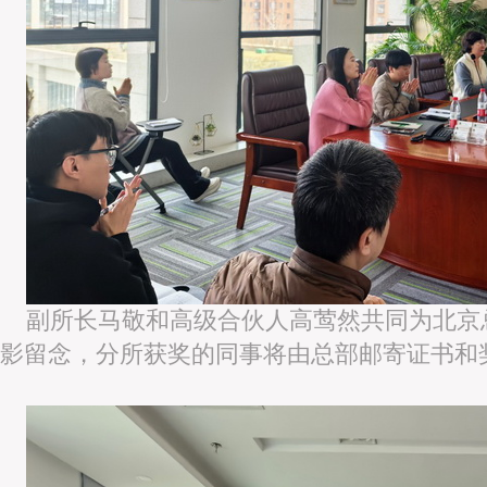
副所长马敬和高级合伙人高莺然共同为北京
影留念，分所获奖的同事将由总部邮寄证书和