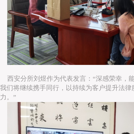
西安分所刘煜作为代表发言：“深感荣幸，
我们将继续携手同行，以持续为客户提升法律
力。”