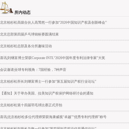
所内动态
北京柏杉松高级合伙人高莺然一行参加“2026中国知识产权及创新峰会”
北京总部第四届乒乓球锦标赛圆满结束
北京柏杉松总部及各分所趣味活动
喜讯|刘继富博士荣获Corporate INTL“2026中国年度专利法律专家”大奖
会议邀请|全球专利视角：7国经验，7种声音
北京柏杉松所长刘继富博士一行参加“第五届知识产权行业论坛”
【通知】关于举办美国、拉美知识产权保护网络研讨会的通知
北京柏杉松第十四届羽毛球比赛正式开拍
喜讯|北京柏杉松多位代理师荣获海康威视“卓越”“优秀专利代理师”称号
北京柏杉松副所长马敬一行参加“第四届知产前沿信息通信论坛”